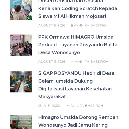
Dosen Umsida dan Unusida
Kenalkan Coding Scratch kepada
Siswa MI Al Hikmah Mojosari
AUGUST 6, 2026
ANNIFA BASSIROH
BY
PPK Ormawa HIMAGRO Umsida
Perkuat Layanan Posyandu Balita
Desa Wonosunyo
AUGUST 3, 2026
ANNIFA BASSIROH
BY
SIGAP POSYANDU Hadir di Desa
Gelam, umsida Dukung
Digitalisasi Layanan Kesehatan
Masyarakat
JULY 31, 2026
ANNIFA BASSIROH
BY
Himagro Umsida Dorong Rempah
Wonosunyo Jadi Jamu Kering