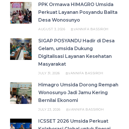
PPK Ormawa HIMAGRO Umsida
Perkuat Layanan Posyandu Balita
Desa Wonosunyo
AUGUST 3, 2026
ANNIFA BASSIROH
BY
SIGAP POSYANDU Hadir di Desa
Gelam, umsida Dukung
Digitalisasi Layanan Kesehatan
Masyarakat
JULY 31, 2026
ANNIFA BASSIROH
BY
Himagro Umsida Dorong Rempah
Wonosunyo Jadi Jamu Kering
Bernilai Ekonomi
JULY 23, 2026
ANNIFA BASSIROH
BY
ICSSET 2026 Umsida Perkuat
Kolaborasi Global untuk Energi