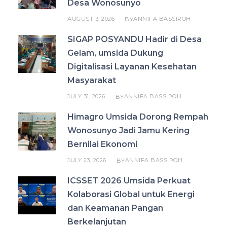
Desa Wonosunyo
AUGUST 3, 2026
ANNIFA BASSIROH
BY
SIGAP POSYANDU Hadir di Desa
Gelam, umsida Dukung
Digitalisasi Layanan Kesehatan
Masyarakat
JULY 31, 2026
ANNIFA BASSIROH
BY
Himagro Umsida Dorong Rempah
Wonosunyo Jadi Jamu Kering
Bernilai Ekonomi
JULY 23, 2026
ANNIFA BASSIROH
BY
ICSSET 2026 Umsida Perkuat
Kolaborasi Global untuk Energi
dan Keamanan Pangan
Berkelanjutan