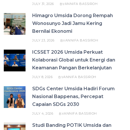
JULY 31, 2026
ANNIFA BASSIROH
BY
Himagro Umsida Dorong Rempah
Wonosunyo Jadi Jamu Kering
Bernilai Ekonomi
JULY 23, 2026
ANNIFA BASSIROH
BY
ICSSET 2026 Umsida Perkuat
Kolaborasi Global untuk Energi dan
Keamanan Pangan Berkelanjutan
JULY 8, 2026
ANNIFA BASSIROH
BY
SDGs Center Umsida Hadiri Forum
Nasional Bappenas, Percepat
Capaian SDGs 2030
JULY 4, 2026
ANNIFA BASSIROH
BY
Studi Banding POTIK Umsida dan