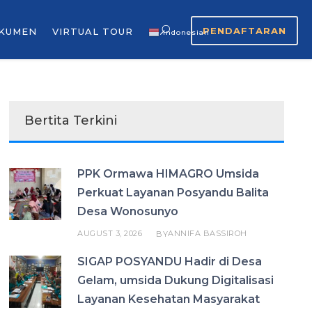
PENDAFTARAN
KUMEN
VIRTUAL TOUR
Indonesian
▼
Bertita Terkini
PPK Ormawa HIMAGRO Umsida
Perkuat Layanan Posyandu Balita
Desa Wonosunyo
AUGUST 3, 2026
ANNIFA BASSIROH
BY
SIGAP POSYANDU Hadir di Desa
Gelam, umsida Dukung Digitalisasi
Layanan Kesehatan Masyarakat