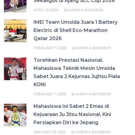
Sekaligus di Ajang SLC Cup 2026
APRIL 10, 2026
ANNIFA BASSIROH
BY
IMEI Team Umsida Juara 1 Battery
Electric di Shell Eco-Marathon
Qatar 2026
FEBRUARY 7, 2026
ANNIFA BASSIROH
BY
Torehkan Prestasi Nasional,
Mahasiswa Teknik Mesin Umsida
Sabet Juara 2 Kejurnas Jujitsu Piala
KONI
FEBRUARY 1, 2026
ANNIFA BASSIROH
BY
Mahasiswa Ini Sabet 2 Emas di
Kejuaraan Ju Jitsu Nasional, Kini
Persiapkan Diri ke Jepang
JANUARY 29, 2026
ANNIFA BASSIROH
BY