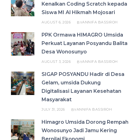
Kenalkan Coding Scratch kepada
Siswa MI Al Hikmah Mojosari
AUGUST 6, 2026
ANNIFA BASSIROH
BY
PPK Ormawa HIMAGRO Umsida
Perkuat Layanan Posyandu Balita
Desa Wonosunyo
AUGUST 3, 2026
ANNIFA BASSIROH
BY
SIGAP POSYANDU Hadir di Desa
Gelam, umsida Dukung
Digitalisasi Layanan Kesehatan
Masyarakat
JULY 31, 2026
ANNIFA BASSIROH
BY
Himagro Umsida Dorong Rempah
Wonosunyo Jadi Jamu Kering
Bernilai Ekonomi