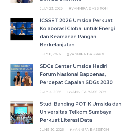
JULY 23, 2026
ANNIFA BASSIROH
BY
ICSSET 2026 Umsida Perkuat
Kolaborasi Global untuk Energi
dan Keamanan Pangan
Berkelanjutan
JULY 8, 2026
ANNIFA BASSIROH
BY
SDGs Center Umsida Hadiri
Forum Nasional Bappenas,
Percepat Capaian SDGs 2030
JULY 4, 2026
ANNIFA BASSIROH
BY
Studi Banding POTIK Umsida dan
Universitas Telkom Surabaya
Perkuat Literasi Data
JUNE 30, 2026
ANNIFA BASSIROH
BY