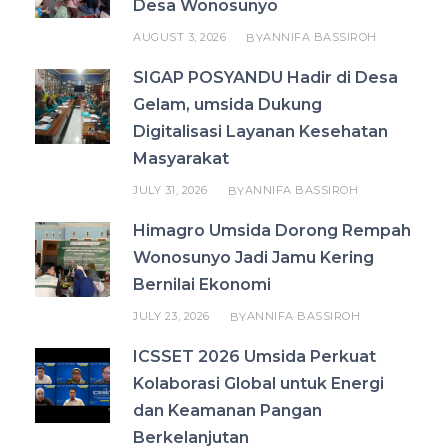
Desa Wonosunyo
AUGUST 3, 2026
ANNIFA BASSIROH
BY
SIGAP POSYANDU Hadir di Desa
Gelam, umsida Dukung
Digitalisasi Layanan Kesehatan
Masyarakat
JULY 31, 2026
ANNIFA BASSIROH
BY
Himagro Umsida Dorong Rempah
Wonosunyo Jadi Jamu Kering
Bernilai Ekonomi
JULY 23, 2026
ANNIFA BASSIROH
BY
ICSSET 2026 Umsida Perkuat
Kolaborasi Global untuk Energi
dan Keamanan Pangan
Berkelanjutan