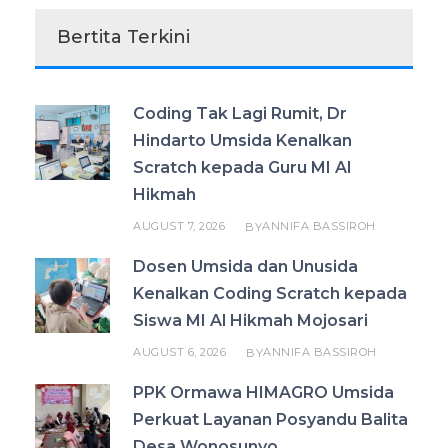
Bertita Terkini
Coding Tak Lagi Rumit, Dr
Hindarto Umsida Kenalkan
Scratch kepada Guru MI Al
Hikmah
AUGUST 7, 2026
ANNIFA BASSIROH
BY
Dosen Umsida dan Unusida
Kenalkan Coding Scratch kepada
Siswa MI Al Hikmah Mojosari
AUGUST 6, 2026
ANNIFA BASSIROH
BY
PPK Ormawa HIMAGRO Umsida
Perkuat Layanan Posyandu Balita
Desa Wonosunyo