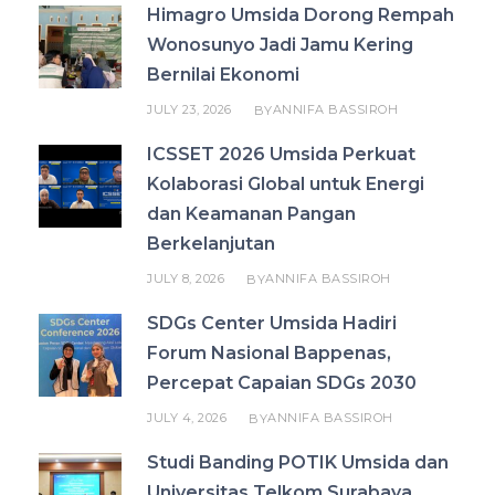
Himagro Umsida Dorong Rempah
Wonosunyo Jadi Jamu Kering
Bernilai Ekonomi
JULY 23, 2026
ANNIFA BASSIROH
BY
ICSSET 2026 Umsida Perkuat
Kolaborasi Global untuk Energi
dan Keamanan Pangan
Berkelanjutan
JULY 8, 2026
ANNIFA BASSIROH
BY
SDGs Center Umsida Hadiri
Forum Nasional Bappenas,
Percepat Capaian SDGs 2030
JULY 4, 2026
ANNIFA BASSIROH
BY
Studi Banding POTIK Umsida dan
Universitas Telkom Surabaya