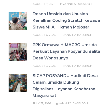
AUGUST 7, 2026
ANNIFA BASSIROH
BY
Dosen Umsida dan Unusida
Kenalkan Coding Scratch kepada
Siswa MI Al Hikmah Mojosari
AUGUST 6, 2026
ANNIFA BASSIROH
BY
PPK Ormawa HIMAGRO Umsida
Perkuat Layanan Posyandu Balita
Desa Wonosunyo
AUGUST 3, 2026
ANNIFA BASSIROH
BY
SIGAP POSYANDU Hadir di Desa
Gelam, umsida Dukung
Digitalisasi Layanan Kesehatan
Masyarakat
JULY 31, 2026
ANNIFA BASSIROH
BY