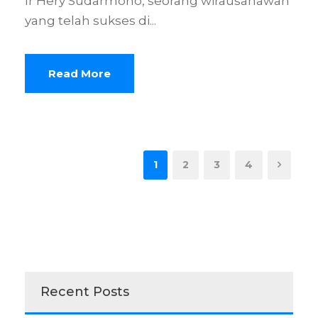
Ir Hery Sudarmono, seorang wirausahawan
yang telah sukses di...
Read More
1
2
3
4
Recent Posts