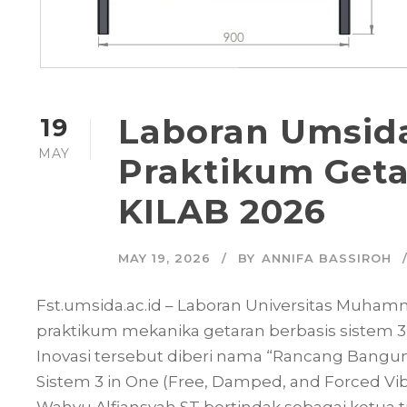
Laboran Umsid
19
MAY
Praktikum Geta
KILAB 2026
MAY 19, 2026
BY
ANNIFA BASSIROH
Fst.umsida.ac.id – Laboran Universitas Muham
praktikum mekanika getaran berbasis sistem 3
Inovasi tersebut diberi nama “Rancang Bangun
Sistem 3 in One (Free, Damped, and Forced Vib
Wahyu Alfiansyah ST bertindak sebagai ketua ti